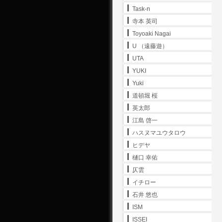
Task-n
寺本 英司
Toyoaki Nagai
U （遠藤遊）
UTA
YUKI
Yuki
道頓堀 桜
英太郎
江島 啓一
ハスヌマユウタロウ
ヒデヤ
樋口 幸佑
仄雲
イチロー
石井 悠也
ISM
ISSEI