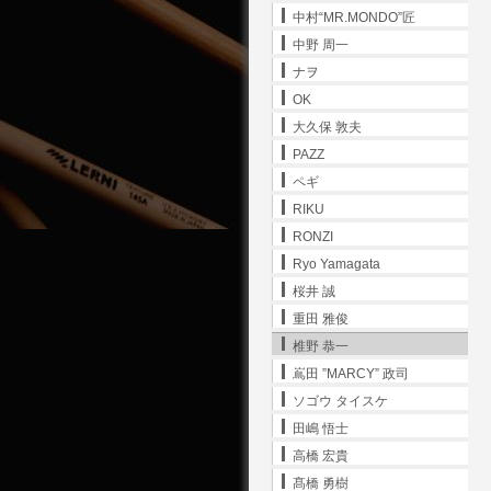
中村“MR.MONDO”匠
中野 周一
ナヲ
OK
大久保 敦夫
PAZZ
ペギ
RIKU
RONZI
Ryo Yamagata
桜井 誠
重田 雅俊
椎野 恭一
嶌田 ”MARCY” 政司
ソゴウ タイスケ
田嶋 悟士
高橋 宏貴
髙橋 勇樹