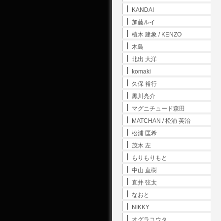
KANDAI
加藤ルイ
植木 建象 / KENZO
木島
北出 大洋
komaki
久保 裕行
黒川亮介
マグニチュード森田
MATCHAN / 松浦 英治
松浦 匡希
茂木 左
もりもりもと
中山 直樹
直井 弦太
なおと
NIKKY
オグラユウタ