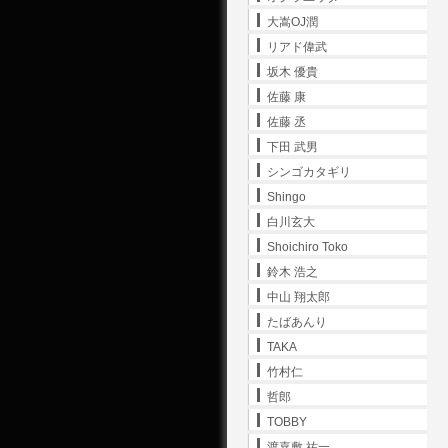
大嵩OJ潤
リアド偉武
坂木 優貴
佐藤 康
佐藤 丞
下田 武男
シンゴカタギリ
Shingo
白川玄大
Shoichiro Toko
鈴木 浩之
中山 翔太郎
たばあんり
TAKA
竹村仁
哲郎
TOBBY
渡嘉敷 祐一