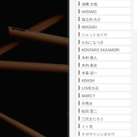
濵﨑 大地
HATANO
堀之内 大介
IWASAKI
ジェットセイヤ
かねこなつき
KENTARO SASAMORI
木村 雅人
木内 泰史
木暮 栄一
KRASH
LOVE大石
MARCY
升秀夫
松田 晋二
三沢またろう
ミト充
ナガマツシンタロウ