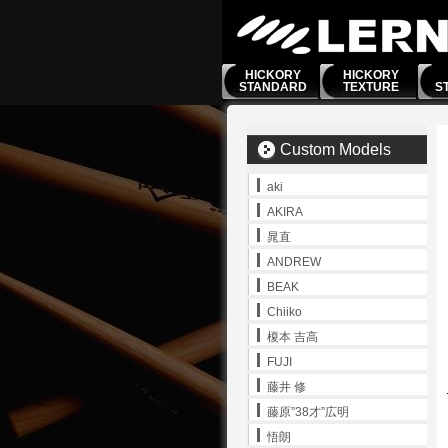
HICKORY
HICKORY
STANDARD
TEXTURE
S
Custom Models
aki
AKIRA
晁直
ANDREW
BEAK
Chiiko
榎本 吉高
FUJI
藤井 修
藤原”38才”広明
悟朗