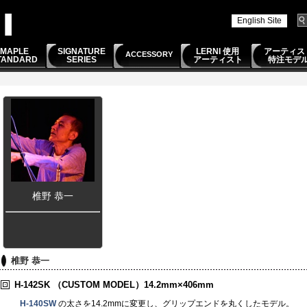
English Site
MAPLE
SIGNATURE
LERNI 使用
アーティス
ACCESSORY
TANDARD
SERIES
アーティスト
特注モデ
椎野 恭一
椎野 恭一
H-142SK
（CUSTOM MODEL）
14.2mm×406mm
H-140SW
の太さを14.2mmに変更し、グリップエンドを丸くしたモデル。