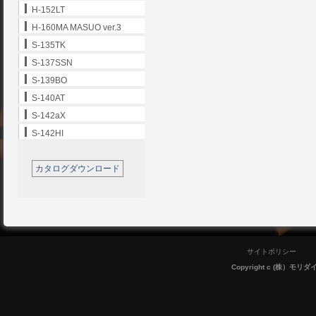
H-152LT
H-160MA MASUO ver.3
S-135TK
S-137SSN
S-139BO
S-140AT
S-142aX
S-142HI
カタログダウンロード
サイトポリシー
Copyright c (株）モリダイラ