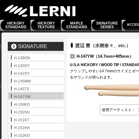
HICKORY
HICKORY
MAPLE
SIGNATURE
ACCES
STANDARD
TEXTURE
STANDARD
SERIES
渡辺 豊（水樹奈々、etc.）
SIGNATURE
SERIES
H-147YW（14.7mm×405mm）
H-139ON
U.S.A HICKORY / WOOD TIP / STANDA
H-140GY
グリップしやすい14.7mmのサイズと
H-142SY
るサウンドが得られます。
H-145MM
H-145TS
H-147YW
H-150KO
使用アーティスト：
H-150SU
H-151KT
H-152HA
H-152KO