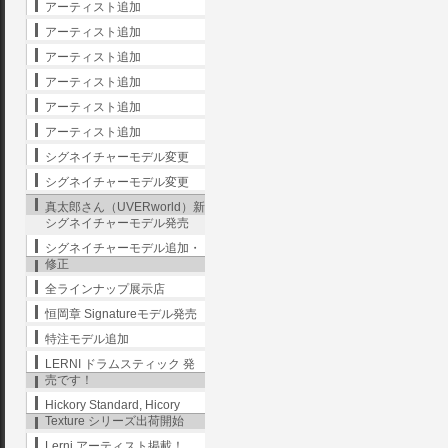
アーティスト追加
アーティスト追加
アーティスト追加
アーティスト追加
アーティスト追加
アーティスト追加
シグネイチャーモデル変更
シグネイチャーモデル変更
真太郎さん（UVERworld）新
シグネイチャーモデル発売
シグネイチャーモデル追加・
修正
全ラインナップ展示店
恒岡章 Signatureモデル発売
特注モデル追加
LERNI ドラムスティック 発
売です！
Hickory Standard, Hicory
Texture シリーズ出荷開始
Lerni アーティスト掲載！