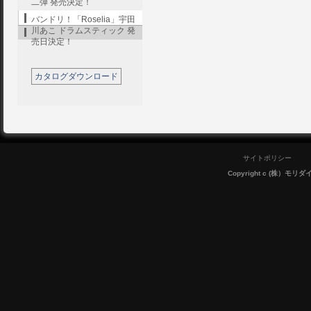
二弾 発売決定！
バンドリ！「Roselia」宇田
川あこ ドラムスティック 発
売日決定！
カタログダウンロード
サイトポリシー
Copyright c (株）モリダイラ