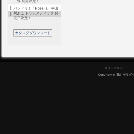
二弾 発売決定！
バンドリ！「Roselia」宇田
川あこ ドラムスティック 発
売日決定！
カタログダウンロード
サイトポリシー
Copyright c (株）モリダイラ