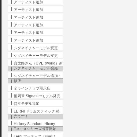
アーティスト追加
アーティスト追加
アーティスト追加
アーティスト追加
アーティスト追加
アーティスト追加
シグネイチャーモデル変更
シグネイチャーモデル変更
真太郎さん（UVERworld）新
シグネイチャーモデル発売
シグネイチャーモデル追加・
修正
全ラインナップ展示店
恒岡章 Signatureモデル発売
特注モデル追加
LERNI ドラムスティック 発
売です！
Hickory Standard, Hicory
Texture シリーズ出荷開始
Lerni アーティスト掲載！