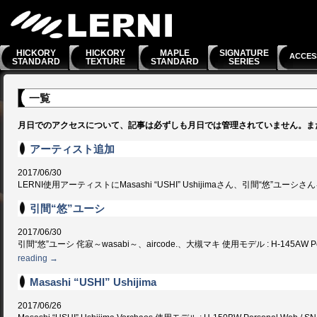
HICKORY
HICKORY
MAPLE
SIGNATURE
ACCES
STANDARD
TEXTURE
STANDARD
SERIES
一覧
月日でのアクセスについて、記事は必ずしも月日では管理されていません。ま
アーティスト追加
2017/06/30
LERNI使用アーティストにMasashi “USHI” Ushijimaさん、引間“悠”ユー
引間“悠”ユーシ
2017/06/30
引間“悠”ユーシ 侘寂～wasabi～、aircode.、大槻マキ 使用モデル : H-145AW Personal 
reading
→
Masashi “USHI” Ushijima
2017/06/26