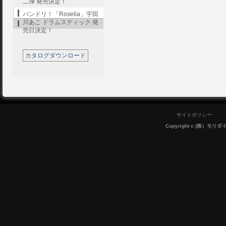
二弾 発売決定！
バンドリ！「Roselia」宇田
川あこ ドラムスティック 発
売日決定！
カタログダウンロード
サイトポリシー
Copyright c (株）モリダイラ