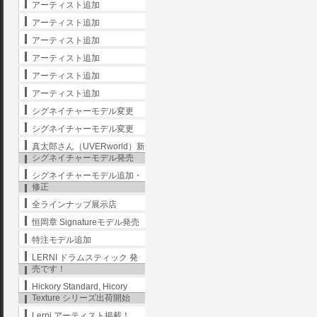
アーティスト追加
アーティスト追加
アーティスト追加
アーティスト追加
アーティスト追加
アーティスト追加
シグネイチャーモデル変更
シグネイチャーモデル変更
真太郎さん（UVERworld）新
シグネイチャーモデル発売
シグネイチャーモデル追加・
修正
全ラインナップ展示店
恒岡章 Signatureモデル発売
特注モデル追加
LERNI ドラムスティック 発
売です！
Hickory Standard, Hicory
Texture シリーズ出荷開始
Lerni アーティスト掲載！