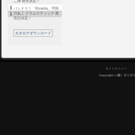
二弾 発売決定！
バンドリ！「Roselia」宇田
川あこ ドラムスティック 発
売日決定！
カタログダウンロード
サイトポリシー
Copyright c (株）モリダイラ