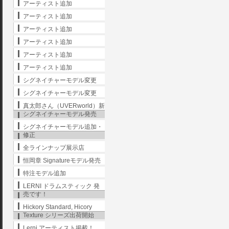
アーティスト追加
アーティスト追加
アーティスト追加
アーティスト追加
アーティスト追加
アーティスト追加
シグネイチャーモデル変更
シグネイチャーモデル変更
真太郎さん（UVERworld）新
シグネイチャーモデル発売
シグネイチャーモデル追加・
修正
全ラインナップ展示店
恒岡章 Signatureモデル発売
特注モデル追加
LERNI ドラムスティック 発
売です！
Hickory Standard, Hicory
Texture シリーズ出荷開始
Lerni アーティスト掲載！