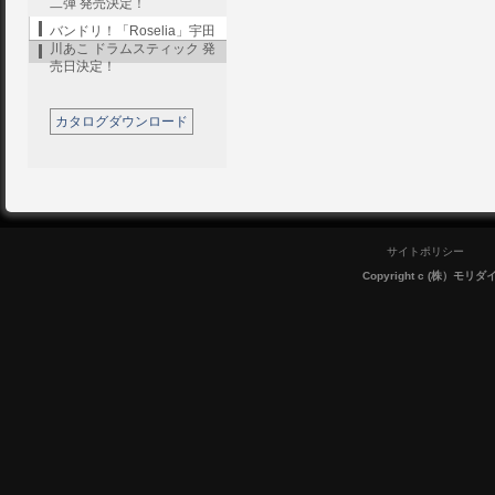
二弾 発売決定！
バンドリ！「Roselia」宇田
川あこ ドラムスティック 発
売日決定！
カタログダウンロード
サイトポリシー
Copyright c (株）モリダイラ