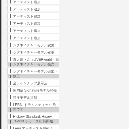
アーティスト追加
アーティスト追加
アーティスト追加
アーティスト追加
アーティスト追加
アーティスト追加
シグネイチャーモデル変更
シグネイチャーモデル変更
真太郎さん（UVERworld）新
シグネイチャーモデル発売
シグネイチャーモデル追加・
修正
全ラインナップ展示店
恒岡章 Signatureモデル発売
特注モデル追加
LERNI ドラムスティック 発
売です！
Hickory Standard, Hicory
Texture シリーズ出荷開始
Lerni アーティスト掲載！