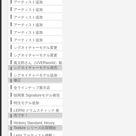
アーティスト追加
アーティスト追加
アーティスト追加
アーティスト追加
アーティスト追加
アーティスト追加
シグネイチャーモデル変更
シグネイチャーモデル変更
真太郎さん（UVERworld）新
シグネイチャーモデル発売
シグネイチャーモデル追加・
修正
全ラインナップ展示店
恒岡章 Signatureモデル発売
特注モデル追加
LERNI ドラムスティック 発
売です！
Hickory Standard, Hicory
Texture シリーズ出荷開始
Lerni アーティスト掲載！