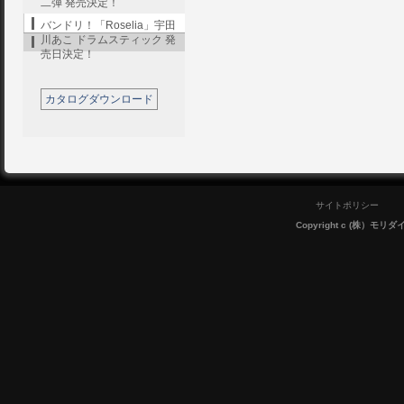
二弾 発売決定！
バンドリ！「Roselia」宇田
川あこ ドラムスティック 発
売日決定！
カタログダウンロード
サイトポリシー
Copyright c (株）モリダイラ