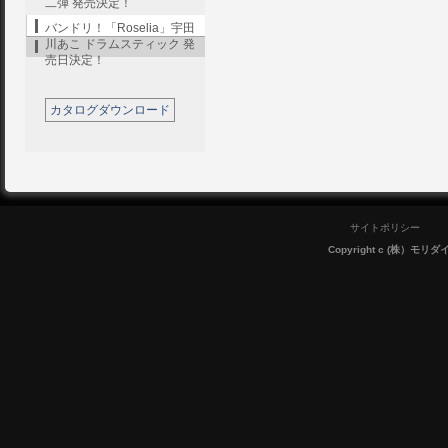
二弾 発売決定！
バンドリ！「Roselia」宇田
川あこ ドラムスティック 発
売日決定！
カタログダウンロード
サイトポリシー
Copyright c (株）モリダイラ