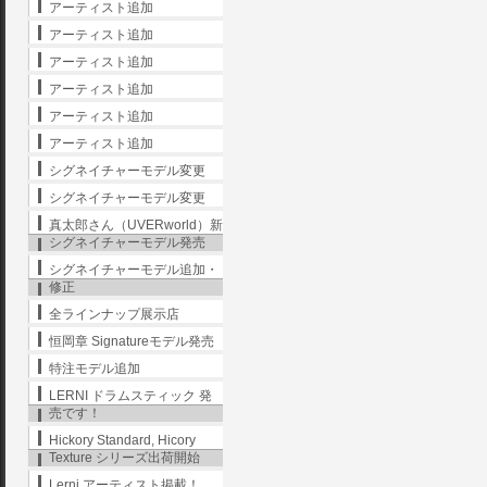
アーティスト追加
アーティスト追加
アーティスト追加
アーティスト追加
アーティスト追加
アーティスト追加
シグネイチャーモデル変更
シグネイチャーモデル変更
真太郎さん（UVERworld）新
シグネイチャーモデル発売
シグネイチャーモデル追加・
修正
全ラインナップ展示店
恒岡章 Signatureモデル発売
特注モデル追加
LERNI ドラムスティック 発
売です！
Hickory Standard, Hicory
Texture シリーズ出荷開始
Lerni アーティスト掲載！