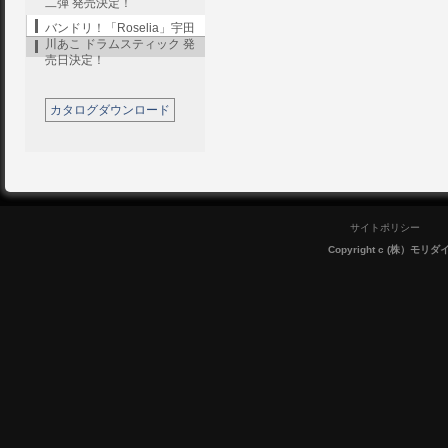
二弾 発売決定！
バンドリ！「Roselia」宇田
川あこ ドラムスティック 発
売日決定！
カタログダウンロード
サイトポリシー
Copyright c (株）モリダイラ