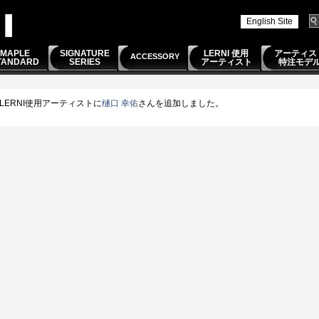
English Site
MAPLE
SIGNATURE
LERNI 使用
アーティス
ACCESSORY
TANDARD
SERIES
アーティスト
特注モデ
LERNI使用アーティストに
樋口 幸佑
さんを追加しました。