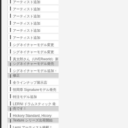
アーティスト追加
アーティスト追加
アーティスト追加
アーティスト追加
アーティスト追加
アーティスト追加
シグネイチャーモデル変更
シグネイチャーモデル変更
真太郎さん（UVERworld）新
シグネイチャーモデル発売
シグネイチャーモデル追加・
修正
全ラインナップ展示店
恒岡章 Signatureモデル発売
特注モデル追加
LERNI ドラムスティック 発
売です！
Hickory Standard, Hicory
Texture シリーズ出荷開始
Lerni アーティスト掲載！