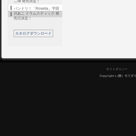
二弾 発売決定！
バンドリ！「Roselia」宇田
川あこ ドラムスティック 発
売日決定！
カタログダウンロード
サイトポリシー
Copyright c (株）モリダイラ