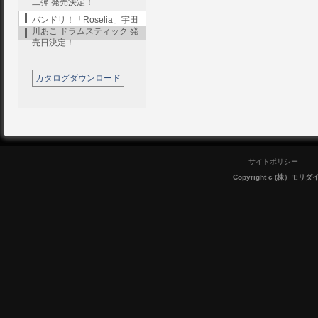
二弾 発売決定！
バンドリ！「Roselia」宇田
川あこ ドラムスティック 発
売日決定！
カタログダウンロード
サイトポリシー
Copyright c (株）モリダイラ