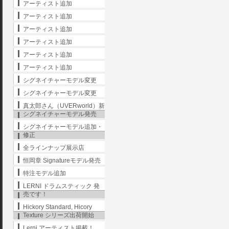
アーティスト追加
アーティスト追加
アーティスト追加
アーティスト追加
アーティスト追加
アーティスト追加
シグネイチャーモデル変更
シグネイチャーモデル変更
真太郎さん（UVERworld）新
シグネイチャーモデル発売
シグネイチャーモデル追加・
修正
全ラインナップ展示店
恒岡章 Signatureモデル発売
特注モデル追加
LERNI ドラムスティック 発
売です！
Hickory Standard, Hicory
Texture シリーズ出荷開始
Lerni アーティスト掲載！