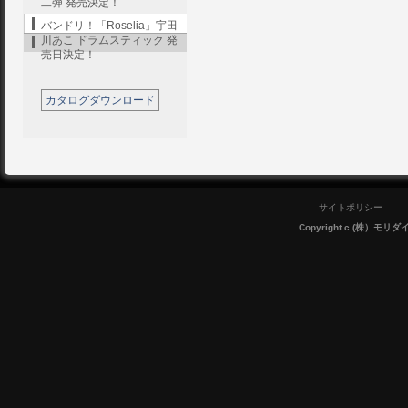
二弾 発売決定！
バンドリ！「Roselia」宇田
川あこ ドラムスティック 発
売日決定！
カタログダウンロード
サイトポリシー
Copyright c (株）モリダイラ