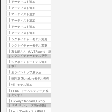
アーティスト追加
アーティスト追加
アーティスト追加
アーティスト追加
アーティスト追加
アーティスト追加
シグネイチャーモデル変更
シグネイチャーモデル変更
真太郎さん（UVERworld）新
シグネイチャーモデル発売
シグネイチャーモデル追加・
修正
全ラインナップ展示店
恒岡章 Signatureモデル発売
特注モデル追加
LERNI ドラムスティック 発
売です！
Hickory Standard, Hicory
Texture シリーズ出荷開始
Lerni アーティスト掲載！