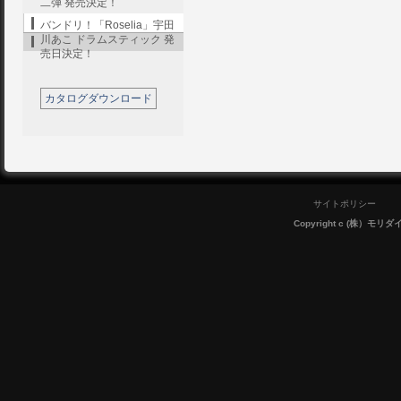
二弾 発売決定！
バンドリ！「Roselia」宇田
川あこ ドラムスティック 発
売日決定！
カタログダウンロード
サイトポリシー
Copyright c (株）モリダイラ