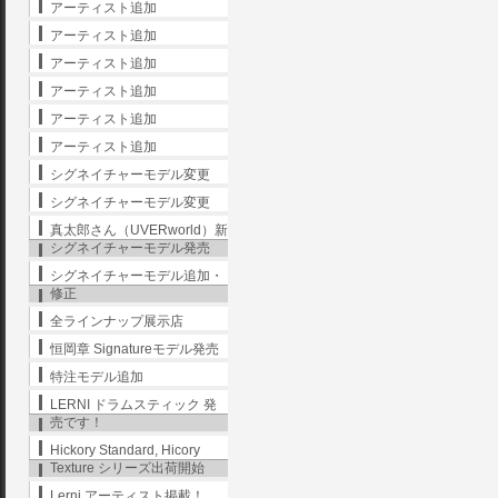
アーティスト追加
アーティスト追加
アーティスト追加
アーティスト追加
アーティスト追加
アーティスト追加
シグネイチャーモデル変更
シグネイチャーモデル変更
真太郎さん（UVERworld）新
シグネイチャーモデル発売
シグネイチャーモデル追加・
修正
全ラインナップ展示店
恒岡章 Signatureモデル発売
特注モデル追加
LERNI ドラムスティック 発
売です！
Hickory Standard, Hicory
Texture シリーズ出荷開始
Lerni アーティスト掲載！