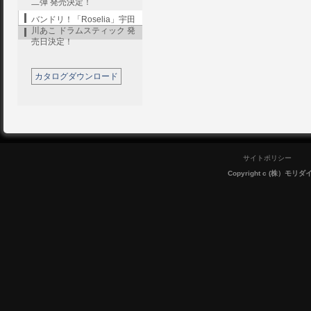
二弾 発売決定！
バンドリ！「Roselia」宇田
川あこ ドラムスティック 発
売日決定！
カタログダウンロード
サイトポリシー
Copyright c (株）モリダイラ