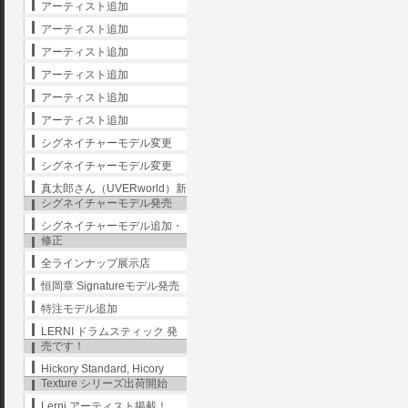
アーティスト追加
アーティスト追加
アーティスト追加
アーティスト追加
アーティスト追加
アーティスト追加
シグネイチャーモデル変更
シグネイチャーモデル変更
真太郎さん（UVERworld）新
シグネイチャーモデル発売
シグネイチャーモデル追加・
修正
全ラインナップ展示店
恒岡章 Signatureモデル発売
特注モデル追加
LERNI ドラムスティック 発
売です！
Hickory Standard, Hicory
Texture シリーズ出荷開始
Lerni アーティスト掲載！