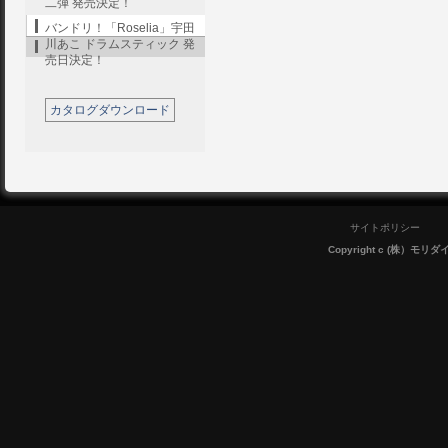
二弾 発売決定！
バンドリ！「Roselia」宇田
川あこ ドラムスティック 発
売日決定！
カタログダウンロード
サイトポリシー
Copyright c (株）モリダイラ