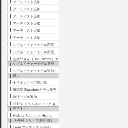
アーティスト追加
アーティスト追加
アーティスト追加
アーティスト追加
アーティスト追加
アーティスト追加
シグネイチャーモデル変更
シグネイチャーモデル変更
真太郎さん（UVERworld）新
シグネイチャーモデル発売
シグネイチャーモデル追加・
修正
全ラインナップ展示店
恒岡章 Signatureモデル発売
特注モデル追加
LERNI ドラムスティック 発
売です！
Hickory Standard, Hicory
Texture シリーズ出荷開始
Lerni アーティスト掲載！