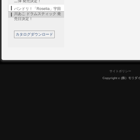
二弾 発売決定！
バンドリ！「Roselia」宇田
川あこ ドラムスティック 発
売日決定！
カタログダウンロード
サイトポリシー
Copyright c (株）モリダイラ