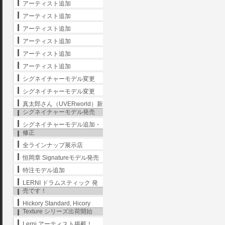
アーティスト追加
アーティスト追加
アーティスト追加
アーティスト追加
アーティスト追加
アーティスト追加
シグネイチャーモデル変更
シグネイチャーモデル変更
真太郎さん（UVERworld）新
シグネイチャーモデル発売
シグネイチャーモデル追加・
修正
全ラインナップ展示店
恒岡章 Signatureモデル発売
特注モデル追加
LERNI ドラムスティック 発
売です！
Hickory Standard, Hicory
Texture シリーズ出荷開始
Lerni アーティスト掲載！