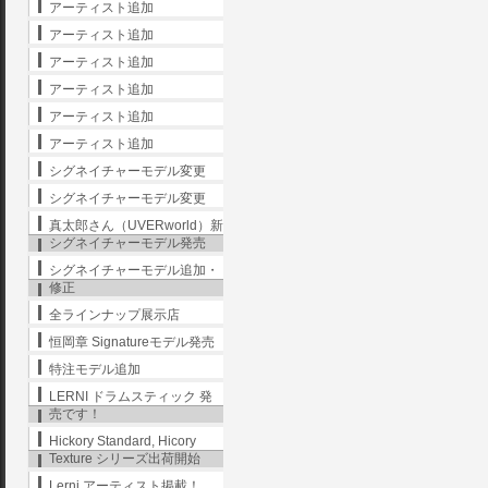
アーティスト追加
アーティスト追加
アーティスト追加
アーティスト追加
アーティスト追加
アーティスト追加
シグネイチャーモデル変更
シグネイチャーモデル変更
真太郎さん（UVERworld）新
シグネイチャーモデル発売
シグネイチャーモデル追加・
修正
全ラインナップ展示店
恒岡章 Signatureモデル発売
特注モデル追加
LERNI ドラムスティック 発
売です！
Hickory Standard, Hicory
Texture シリーズ出荷開始
Lerni アーティスト掲載！