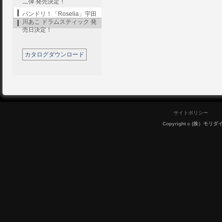
二弾 発売決定！
バンドリ！「Roselia」宇田
川あこ ドラムスティック 発
売日決定！
カタログダウンロード
サイトポリシー
Copyright c (株）モリダイラ