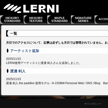
HICKORY
HICKORY
MAPLE
SIGNATURE
ACCES
STANDARD
TEXTURE
STANDARD
SERIES
一覧
月日でのアクセスについて、記事は必ずしも月日では管理されていません。ま
アーティスト追加
2025/11/15
LERNI使用アーティストに渡邊 剣人さんを追加しました。
渡邊 剣人
2025/11/15
渡邊 剣人 the paddles 使用モデル : H-150BW Personal Web / SNS / Blog Band &
サイトポリシー