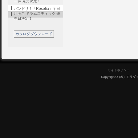
二弾 発売決定！
バンドリ！「Roselia」宇田
川あこ ドラムスティック 発
売日決定！
カタログダウンロード
サイトポリシー
Copyright c (株）モリダイラ