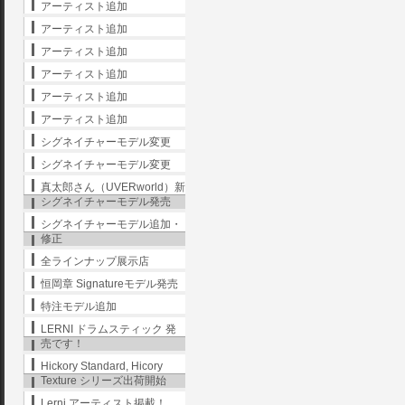
アーティスト追加
アーティスト追加
アーティスト追加
アーティスト追加
アーティスト追加
アーティスト追加
シグネイチャーモデル変更
シグネイチャーモデル変更
真太郎さん（UVERworld）新
シグネイチャーモデル発売
シグネイチャーモデル追加・
修正
全ラインナップ展示店
恒岡章 Signatureモデル発売
特注モデル追加
LERNI ドラムスティック 発
売です！
Hickory Standard, Hicory
Texture シリーズ出荷開始
Lerni アーティスト掲載！