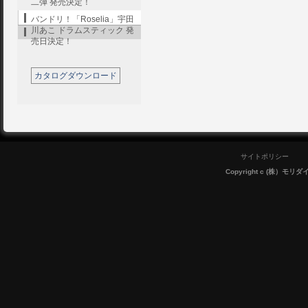
二弾 発売決定！
バンドリ！「Roselia」宇田
川あこ ドラムスティック 発
売日決定！
カタログダウンロード
サイトポリシー
Copyright c (株）モリダイラ