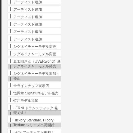
アーティスト追加
アーティスト追加
アーティスト追加
アーティスト追加
アーティスト追加
アーティスト追加
シグネイチャーモデル変更
シグネイチャーモデル変更
真太郎さん（UVERworld）新
シグネイチャーモデル発売
シグネイチャーモデル追加・
修正
全ラインナップ展示店
恒岡章 Signatureモデル発売
特注モデル追加
LERNI ドラムスティック 発
売です！
Hickory Standard, Hicory
Texture シリーズ出荷開始
Lerni アーティスト掲載！