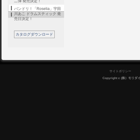
二弾 発売決定！
バンドリ！「Roselia」宇田
川あこ ドラムスティック 発
売日決定！
カタログダウンロード
サイトポリシー
Copyright c (株）モリダイラ