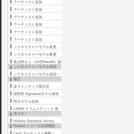
アーティスト追加
アーティスト追加
アーティスト追加
アーティスト追加
アーティスト追加
アーティスト追加
シグネイチャーモデル変更
シグネイチャーモデル変更
真太郎さん（UVERworld）新
シグネイチャーモデル発売
シグネイチャーモデル追加・
修正
全ラインナップ展示店
恒岡章 Signatureモデル発売
特注モデル追加
LERNI ドラムスティック 発
売です！
Hickory Standard, Hicory
Texture シリーズ出荷開始
Lerni アーティスト掲載！