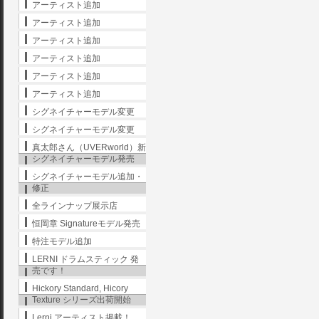
アーティスト追加
アーティスト追加
アーティスト追加
アーティスト追加
アーティスト追加
アーティスト追加
シグネイチャーモデル変更
シグネイチャーモデル変更
真太郎さん（UVERworld）新
シグネイチャーモデル発売
シグネイチャーモデル追加・
修正
全ラインナップ展示店
恒岡章 Signatureモデル発売
特注モデル追加
LERNI ドラムスティック 発
売です！
Hickory Standard, Hicory
Texture シリーズ出荷開始
Lerni アーティスト掲載！