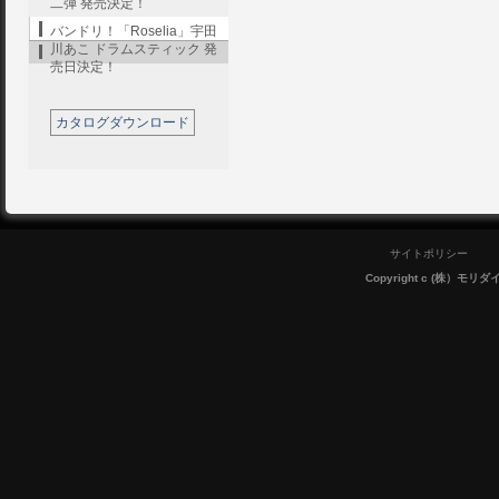
二弾 発売決定！
バンドリ！「Roselia」宇田
川あこ ドラムスティック 発
売日決定！
カタログダウンロード
サイトポリシー
Copyright c (株）モリダイラ