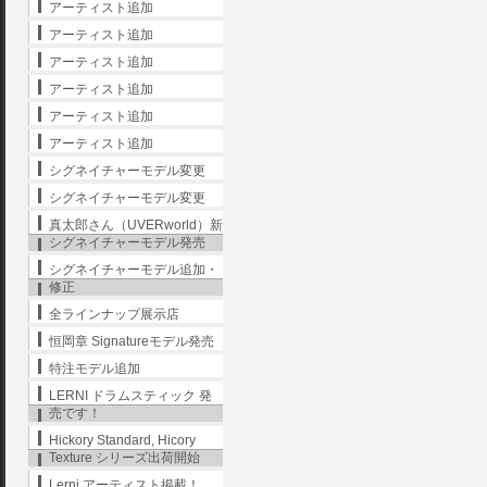
アーティスト追加
アーティスト追加
アーティスト追加
アーティスト追加
アーティスト追加
アーティスト追加
シグネイチャーモデル変更
シグネイチャーモデル変更
真太郎さん（UVERworld）新
シグネイチャーモデル発売
シグネイチャーモデル追加・
修正
全ラインナップ展示店
恒岡章 Signatureモデル発売
特注モデル追加
LERNI ドラムスティック 発
売です！
Hickory Standard, Hicory
Texture シリーズ出荷開始
Lerni アーティスト掲載！