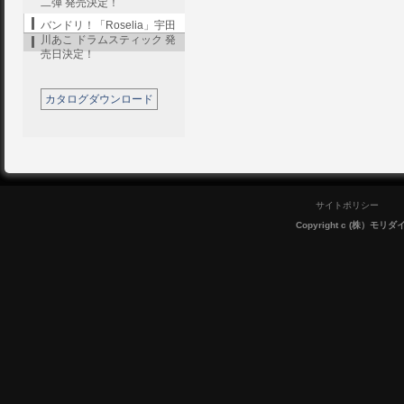
二弾 発売決定！
バンドリ！「Roselia」宇田
川あこ ドラムスティック 発
売日決定！
カタログダウンロード
サイトポリシー
Copyright c (株）モリダイラ