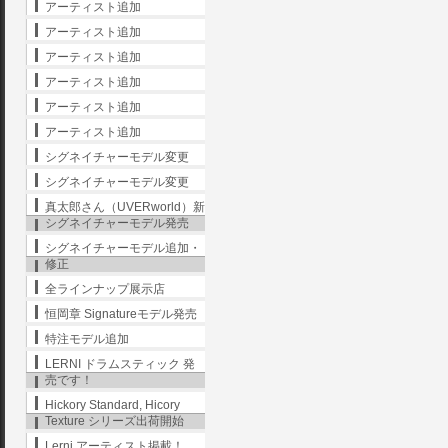
アーティスト追加
アーティスト追加
アーティスト追加
アーティスト追加
アーティスト追加
アーティスト追加
シグネイチャーモデル変更
シグネイチャーモデル変更
真太郎さん（UVERworld）新
シグネイチャーモデル発売
シグネイチャーモデル追加・
修正
全ラインナップ展示店
恒岡章 Signatureモデル発売
特注モデル追加
LERNI ドラムスティック 発
売です！
Hickory Standard, Hicory
Texture シリーズ出荷開始
Lerni アーティスト掲載！