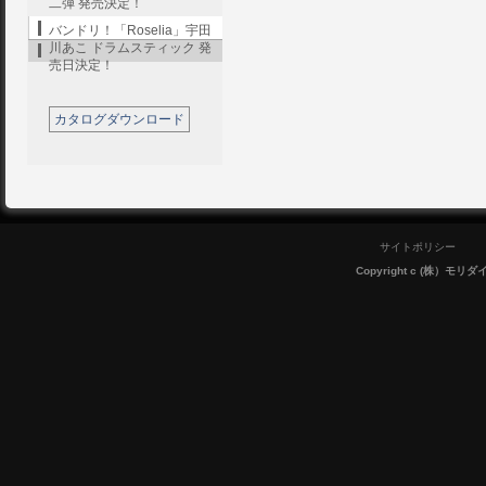
二弾 発売決定！
バンドリ！「Roselia」宇田
川あこ ドラムスティック 発
売日決定！
カタログダウンロード
サイトポリシー
Copyright c (株）モリダイラ