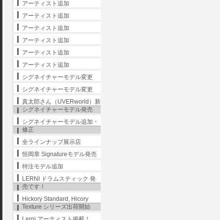
アーティスト追加
アーティスト追加
アーティスト追加
アーティスト追加
アーティスト追加
アーティスト追加
シグネイチャーモデル変更
シグネイチャーモデル変更
真太郎さん（UVERworld）新
シグネイチャーモデル発売
シグネイチャーモデル追加・
修正
全ラインナップ展示店
恒岡章 Signatureモデル発売
特注モデル追加
LERNI ドラムスティック 発
売です！
Hickory Standard, Hicory
Texture シリーズ出荷開始
Lerni アーティスト掲載！