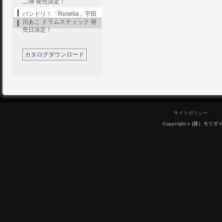
二弾 発売決定！
バンドリ！「Roselia」宇田
川あこ ドラムスティック 発
売日決定！
カタログダウンロード
サイトポリシー
Copyright c (株）モリダイラ