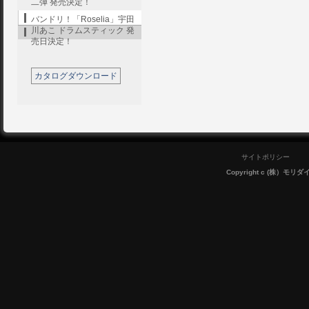
二弾 発売決定！
バンドリ！「Roselia」宇田
川あこ ドラムスティック 発
売日決定！
カタログダウンロード
サイトポリシー
Copyright c (株）モリダイラ