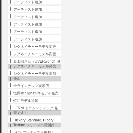
アーティスト追加
アーティスト追加
アーティスト追加
アーティスト追加
アーティスト追加
アーティスト追加
シグネイチャーモデル変更
シグネイチャーモデル変更
真太郎さん（UVERworld）新
シグネイチャーモデル発売
シグネイチャーモデル追加・
修正
全ラインナップ展示店
恒岡章 Signatureモデル発売
特注モデル追加
LERNI ドラムスティック 発
売です！
Hickory Standard, Hicory
Texture シリーズ出荷開始
Lerni アーティスト掲載！