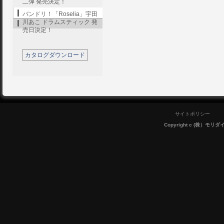
二弾 発売決定！
バンドリ！「Roselia」宇田
川あこ ドラムスティック 発
売日決定！
カタログダウンロード
サイトポリシー
Copyright c (株）モリダイラ