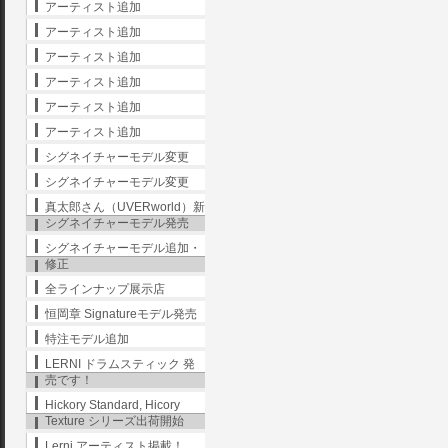
アーティスト追加
アーティスト追加
アーティスト追加
アーティスト追加
アーティスト追加
アーティスト追加
シグネイチャーモデル変更
シグネイチャーモデル変更
真太郎さん（UVERworld）新
シグネイチャーモデル発売
シグネイチャーモデル追加・
修正
全ラインナップ展示店
恒岡章 Signatureモデル発売
特注モデル追加
LERNI ドラムスティック 発
売です！
Hickory Standard, Hicory
Texture シリーズ出荷開始
Lerni アーティスト掲載！