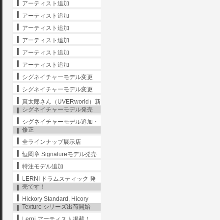
アーティスト追加
アーティスト追加
アーティスト追加
アーティスト追加
アーティスト追加
アーティスト追加
シグネイチャーモデル変更
シグネイチャーモデル変更
真太郎さん（UVERworld）新
シグネイチャーモデル発売
シグネイチャーモデル追加・
修正
全ラインナップ展示店
恒岡章 Signatureモデル発売
特注モデル追加
LERNI ドラムスティック 発
売です！
Hickory Standard, Hicory
Texture シリーズ出荷開始
Lerni アーティスト掲載！