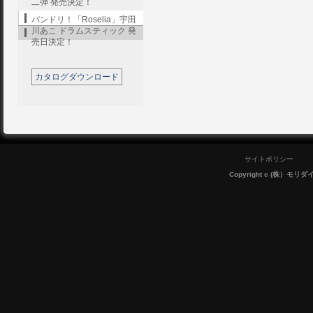
二弾 発売決定！
バンドリ！「Roselia」宇田
川あこ ドラムスティック 発
売日決定！
カタログダウンロード
サイトポリシー
Copyright c (株）モリダイラ