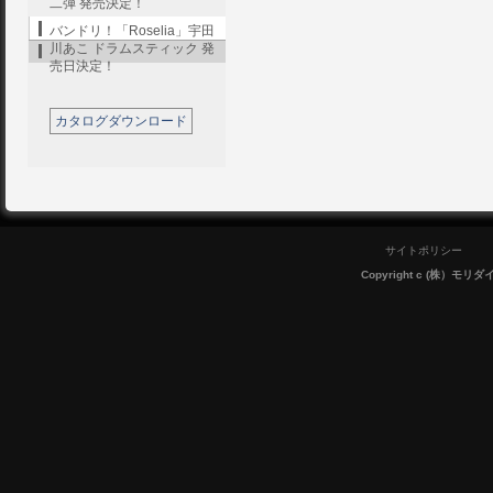
二弾 発売決定！
バンドリ！「Roselia」宇田
川あこ ドラムスティック 発
売日決定！
カタログダウンロード
サイトポリシー
Copyright c (株）モリダイラ