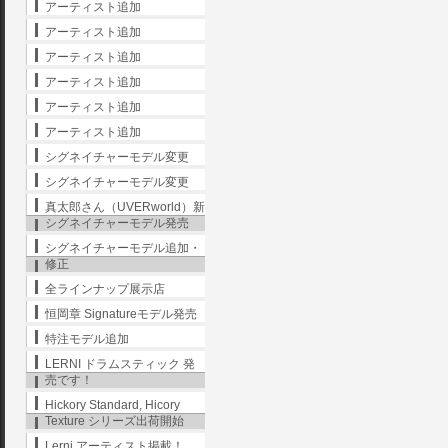
アーティスト追加
アーティスト追加
アーティスト追加
アーティスト追加
アーティスト追加
アーティスト追加
シグネイチャーモデル変更
シグネイチャーモデル変更
真太郎さん（UVERworld）新
シグネイチャーモデル発売
シグネイチャーモデル追加・
修正
全ラインナップ展示店
恒岡章 Signatureモデル発売
特注モデル追加
LERNI ドラムスティック 発
売です！
Hickory Standard, Hicory
Texture シリーズ出荷開始
Lerni アーティスト掲載！