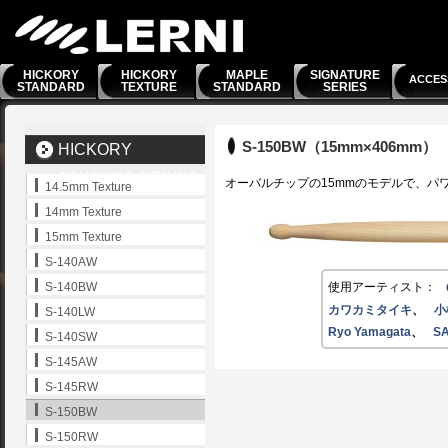
HICKORY
HICKORY
MAPLE
SIGNATURE
ACCES
STANDARD
TEXTURE
STANDARD
SERIES
S-150BW（15mm×406mm）
HICKORY
TEXTURE SERIES
オーバルチップの15mmのモデルで、パ
14.5mm Texture
14mm Texture
15mm Texture
S-140AW
使用アーティスト：
S-140BW
カワカミタイキ
、
小
S-140LW
Ryo Yamagata
、
S
S-140SW
S-145AW
S-145RW
S-150BW
S-150RW