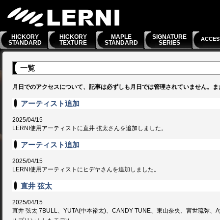
HICKORY
HICKORY
MAPLE
SIGNATURE
ACCES
STANDARD
TEXTURE
STANDARD
SERIES
一覧
月日でのアクセスについて、記事は必ずしも月日では管理されていません。ま
アーティスト追加
2025/04/15
LERNI使用アーティストに直井 弦太さんを追加しました。
アーティスト追加
2025/04/15
LERNI使用アーティストにヒデヤさんを追加しました。
直井 弦太
2025/04/15
直井 弦太 7BULL、YUTA(中本裕太)、CANDY TUNE、東山奈央、宮世琉弥、Ayu