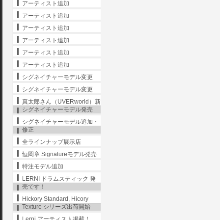
アーティスト追加
アーティスト追加
アーティスト追加
アーティスト追加
アーティスト追加
アーティスト追加
シグネイチャーモデル変更
シグネイチャーモデル変更
真太郎さん（UVERworld）新
シグネイチャーモデル発売
シグネイチャーモデル追加・
修正
全ラインナップ展示店
恒岡章 Signatureモデル発売
特注モデル追加
LERNI ドラムスティック 発
売です！
Hickory Standard, Hicory
Texture シリーズ出荷開始
Lerni アーティスト掲載！