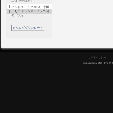
二弾 発売決定！
バンドリ！「Roselia」宇田
川あこ ドラムスティック 発
売日決定！
カタログダウンロード
サイトポリシー
Copyright c (株）モリダイラ