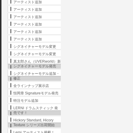
アーティスト追加
アーティスト追加
アーティスト追加
アーティスト追加
アーティスト追加
アーティスト追加
シグネイチャーモデル変更
シグネイチャーモデル変更
真太郎さん（UVERworld）新
シグネイチャーモデル発売
シグネイチャーモデル追加・
修正
全ラインナップ展示店
恒岡章 Signatureモデル発売
特注モデル追加
LERNI ドラムスティック 発
売です！
Hickory Standard, Hicory
Texture シリーズ出荷開始
Lerni アーティスト掲載！