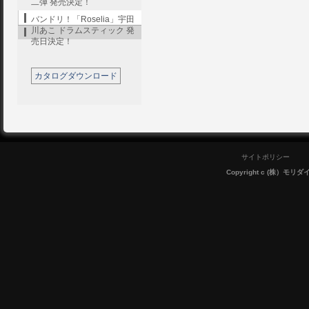
二弾 発売決定！
バンドリ！「Roselia」宇田
川あこ ドラムスティック 発
売日決定！
カタログダウンロード
サイトポリシー
Copyright c (株）モリダイラ